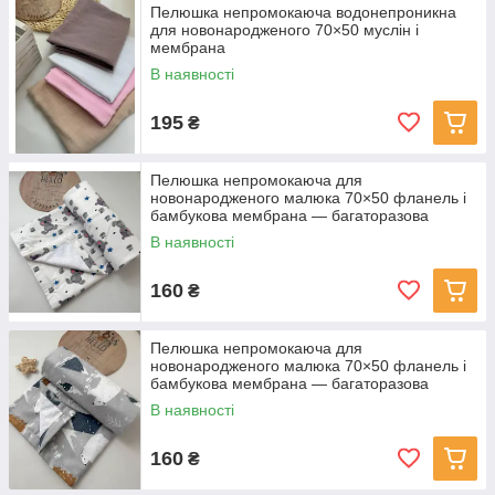
Пелюшка непромокаюча водонепроникна
для новонародженого 70×50 муслін і
мембрана
В наявності
195
₴
Пелюшка непромокаюча для
новонародженого малюка 70×50 фланель і
бамбукова мембрана — багаторазова
водонепроникна пелюшка Біла Тедді
В наявності
160
₴
Пелюшка непромокаюча для
новонародженого малюка 70×50 фланель і
бамбукова мембрана — багаторазова
водонепроникна пелюшка Сіра ведмедики
В наявності
160
₴