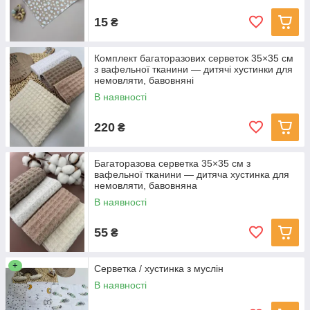
15
₴
Комплект багаторазових серветок 35×35 см
з вафельної тканини — дитячі хустинки для
немовляти, бавовняні
В наявності
220
₴
Багаторазова серветка 35×35 см з
вафельної тканини — дитяча хустинка для
немовляти, бавовняна
В наявності
55
₴
+
Серветка / хустинка з муслін
В наявності