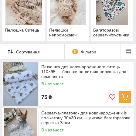
Пелюшка Ситець
Пелюшки
Багаторазові
непромокаючі
серветки/хустинки
Сортування
0
Фільтри
Пелюшка для новонародженого ситець
110×95 — бавовняна дитяча пелюшка для
немовляти
В наявності
75
₴
Серветка-платочок для новонароджених із
полікатону 30×30 см — дитяча багаторазова
серветка Зірки
В наявності