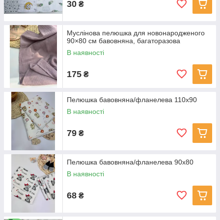
30
₴
Муслінова пелюшка для новонародженого
90×80 см бавовняна, багаторазова
В наявності
175
₴
Пелюшка бавовняна/фланелева 110х90
В наявності
79
₴
Пелюшка бавовняна/фланелева 90х80
В наявності
68
₴