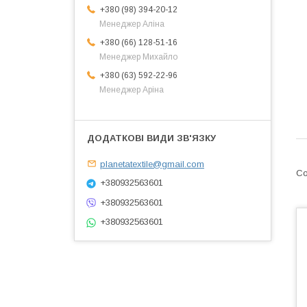
+380 (98) 394-20-12
Менеджер Аліна
+380 (66) 128-51-16
Менеджер Михайло
+380 (63) 592-22-96
Менеджер Аріна
planetatextile@gmail.com
+380932563601
+380932563601
+380932563601