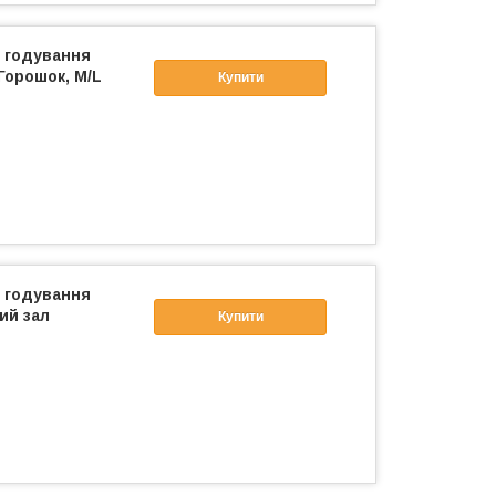
і годування
Горошок, M/L
Купити
і годування
ий зал
Купити