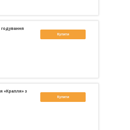
і годування
Купити
я «Крапля» з
Купити