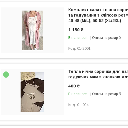
Комплект халат і нічна соро
та годування з кліпсою розмі
46-48 (M/L), 50-52 (XL/2XL)
1 150 ₴
В наявності
Оптом і в роздріб
01-2001
Тепла нічна сорочка для ваг
.
годуючих мам з кнопкою дл
400 ₴
В наявності
Оптом і в роздріб
01-024