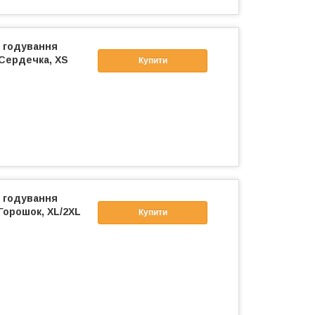
і годування
 Сердечка, XS
Купити
і годування
Горошок, XL/2XL
Купити