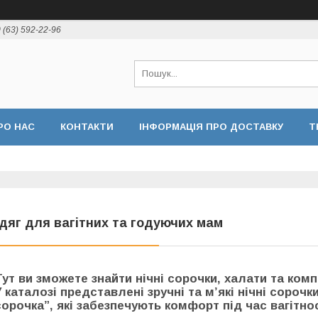
 (63) 592-22-96
РО НАС
КОНТАКТИ
ІНФОРМАЦІЯ ПРО ДОСТАВКУ
Т
дяг для вагітних та годуючих мам
Тут ви зможете знайти нічні сорочки, халати та ком
У каталозі представлені зручні та м’які нічні сорочк
сорочка”, які забезпечують комфорт під час вагітно