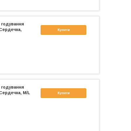
і годування
 Сердечка,
Купити
і годування
Сердечка, M/L
Купити