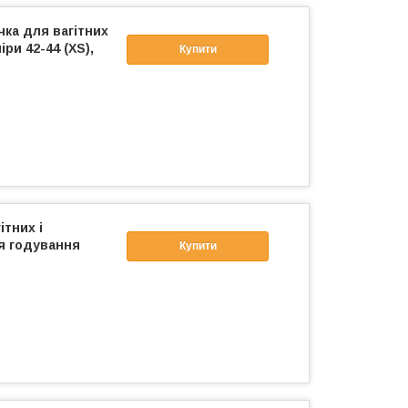
чка для вагітних
ри 42-44 (XS),
Купити
ітних і
я годування
Купити