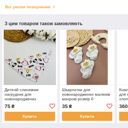
Всі умови повернення
З цим товаром також замовляють
Дитячій слинявчик
Шкарпетки для
Ком
нагрудник для
новонароджених малюків
для
новонароджених
махрові розмір 0
хлоп
непромокальний
та ш
75
35
360
₴
₴
двосторонній на кнопках
Купити
Купити