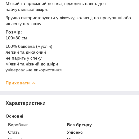
М’який та приємний до тіла, підходить навіть для
найчутливішої шкіри.
Зручно використовувати у ліжечку, колясці, на прогулянці або
як легку пелюшку.
Розмір:
100×80 см
100% бавовна (муслін)
легкий та дихаючий
не парить у спеку
м’який та ніжний до шкіри
універсальне використання
Приховати
Характеристики
Основні
Виробник
Без бренду
Стать
Унісекс