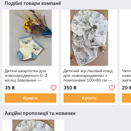
Подібні товари компанії
Дитячі шкарпетки для
Дитячий мусліновий плед
Чепч
новонародженого 0–3
для новонароджених з
ново
місяці бавовняні —
помпонами 100×80 см —
зав’
шкарпетки для немовляти
легкий плед із
шапо
35
350
20
₴
₴
натурального мусліну
поло
Купити
Купити
Акційні пропозиції та новинки