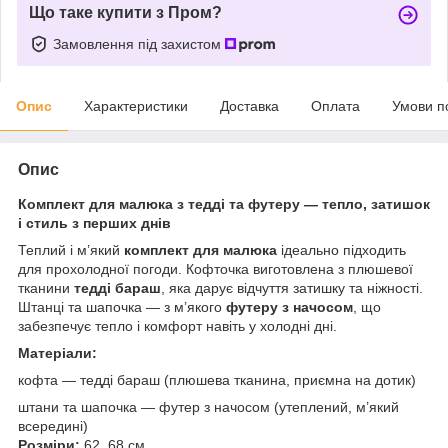
Що таке купити з Пром?
Замовлення під захистом
Опис
Характеристики
Доставка
Оплата
Умови п
Опис
Комплект для малюка з тедді та футеру — тепло, затишок
і стиль з перших днів
Теплий і м’який
комплект для малюка
ідеально підходить
для прохолодної погоди. Кофточка виготовлена з плюшевої
тканини
тедді бараш
, яка дарує відчуття затишку та ніжності.
Штанці та шапочка — з м’якого
футеру з начосом
, що
забезпечує тепло і комфорт навіть у холодні дні.
Матеріали:
кофта — тедді бараш (плюшева тканина, приємна на дотик)
штани та шапочка — футер з начосом (утеплений, м’який
всередині)
Розміри:
62, 68 см