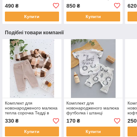
синтепон 200, фліс
ново
490
850
620
₴
₴
нар
Купити
Купити
Подібні товари компанії
Комплект для
Комплект для
Комп
новонародженого малюка
новонародженого малюка
ново
тепла сорочка Тедді в
футболка і штанці
кофт
клітинку зі штанцями
62,68,74
330
170
250
₴
₴
Купити
Купити