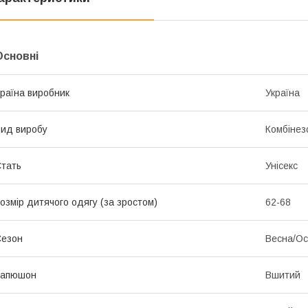
Основні
раїна виробник
Україна
ид виробу
Комбінез
тать
Унісекс
озмір дитячого одягу (за зростом)
62-68
Сезон
Весна/Ос
Капюшон
Вшитий