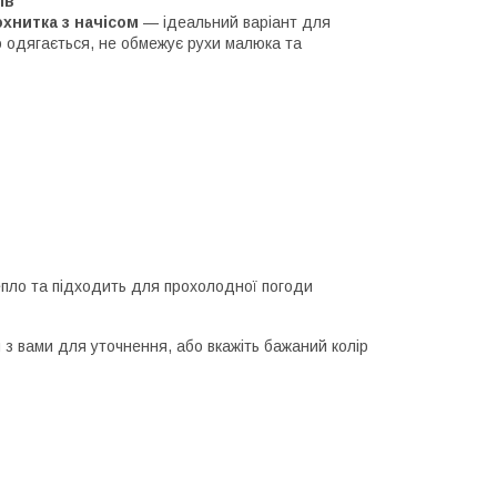
ів
хнитка з начісом
— ідеальний варіант для
о одягається, не обмежує рухи малюка та
епло та підходить для прохолодної погоди
 з вами для уточнення, або вкажіть бажаний колір