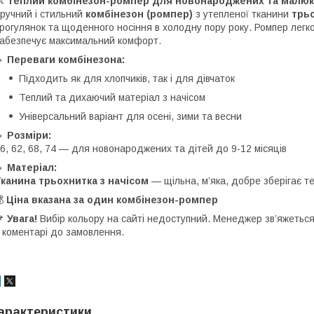
👶
Теплий комбінезон-ромпер для новонароджених та малюк
ручний і стильний
комбінезон (ромпер)
з утепленої тканини
трьо
рогулянок та щоденного носіння в холодну пору року. Ромпер легк
абезпечує максимальний комфорт.
🔸
Переваги комбінезона:
Підходить як для хлопчиків, так і для дівчаток
Теплий та дихаючий матеріал з начісом
Універсальний варіант для осені, зими та весни
🔹
Розміри:
6, 62, 68, 74 — для новонароджених та дітей до 9-12 місяців
🔹
Матеріал:
канина трьохнитка з начісом
— щільна, м’яка, добре зберігає т
💰
Ціна вказана за один комбінезон-ромпер
📌
Увага!
Вибір кольору на сайті недоступний. Менеджер зв’яжеться
 коментарі до замовлення.
арактеристики