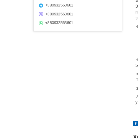
+380932563601
З
п
+380932563601
з
+380932563601
5
Т
у
Х