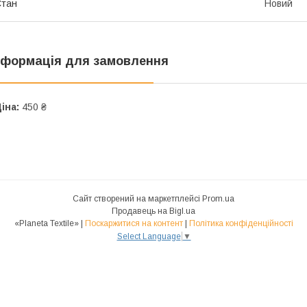
Стан
Новий
нформація для замовлення
іна:
450 ₴
Сайт створений на маркетплейсі
Prom.ua
Продавець на Bigl.ua
«Planeta Textile» |
Поскаржитися на контент
|
Політика конфіденційності
Select Language
▼