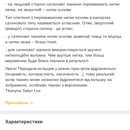
- на лицьовій стороні сатинової тканини переважають нитки
качка, на зворотній – нитки основи.
Тип плетіння з переважанням нитки основи в рапортах
сатинового типу називається атласним. Отже, зворотний
(виворіт) сторона сатину - це атлас;
- у сатинової тканини нитки основи зазвичай товщі та міцніші,
а нитки качка – більш тонкі;
- для сатинової тканини використовуються кручені
ниткоподібні волокна. Чим крутіше нитка, тим більш
вираженим буде блиск тканини в результаті.
Увага! Передача кольорів у різних пристроїв відрізняється
(яскравість, контрастність, насиченість...), тому реальний
колір тканин може незначно відрізнятися від кольору на
зображенні, особливо тканин з ворсинками.
Tkanyna Satyn Lux
Приховати
Характеристики