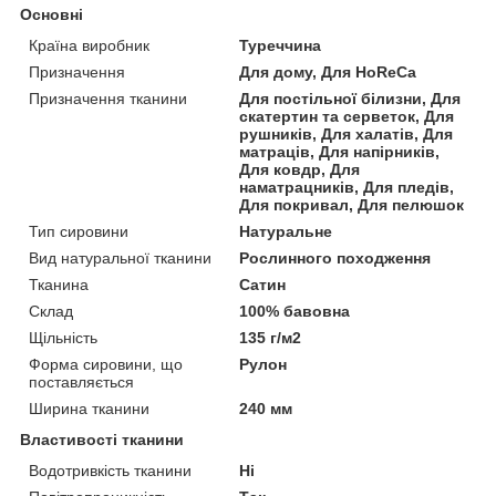
Основні
Країна виробник
Туреччина
Призначення
Для дому, Для HoReCa
Призначення тканини
Для постільної білизни, Для
скатертин та серветок, Для
рушників, Для халатів, Для
матраців, Для напірників,
Для ковдр, Для
наматрацників, Для пледів,
Для покривал, Для пелюшок
Тип сировини
Натуральне
Вид натуральної тканини
Рослинного походження
Тканина
Сатин
Склад
100% бавовна
Щільність
135 г/м2
Форма сировини, що
Рулон
поставляється
Ширина тканини
240 мм
Властивості тканини
Водотривкість тканини
Ні