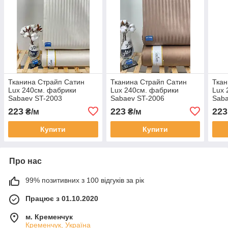
Тканина Страйп Сатин
Тканина Страйп Сатин
Ткан
Lux 240см. фабрики
Lux 240см. фабрики
Lux 
Sabaev ST-2003
Sabaev ST-2006
Saba
223
223
223
₴/м
₴/м
Купити
Купити
Про нас
99% позитивних з 100 відгуків за рік
Працює з 01.10.2020
м. Кременчук
Кременчук, Україна