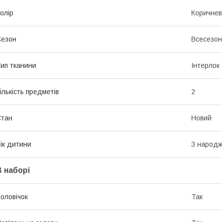
олір
Коричне
Сезон
Всесезо
ип тканини
Інтерлок
ількість предметів
2
Стан
Новий
ік дитини
З народ
В наборі
оловічок
Так