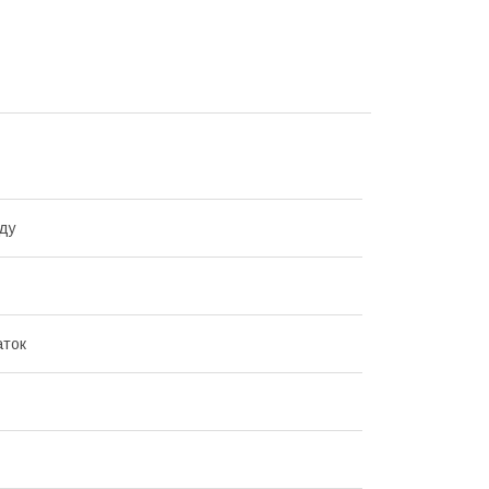
ду
аток