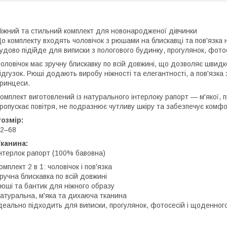
іжний та стильний комплект для новонародженої дівчинки
о комплекту входять чоловічок з рюшами на блискавці та пов'язка 
удово підійде для виписки з пологового будинку, прогулянок, фотос
оловічок має зручну блискавку по всій довжині, що дозволяє швид
ідгузок. Рюші додають виробу ніжності та елегантності, а пов'язк
ринцеси.
омплект виготовлений із натурального інтерлоку рапорт — м'якої, 
ропускає повітря, не подразнює чутливу шкіру та забезпечує комфо
озмір:
2–68
канина:
нтерлок рапорт (100% бавовна)
омплект 2 в 1: чоловічок і пов'язка
ручна блискавка по всій довжині
юші та бантик для ніжного образу
атуральна, м'яка та дихаюча тканина
деально підходить для виписки, прогулянок, фотосесій і щоденног