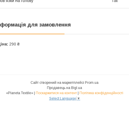
ов'язки на голову
Так
нформація для замовлення
іна:
290 ₴
Сайт створений на маркетплейсі
Prom.ua
Продавець на Bigl.ua
«Planeta Textile» |
Поскаржитися на контент
|
Політика конфіденційності
Select Language
▼