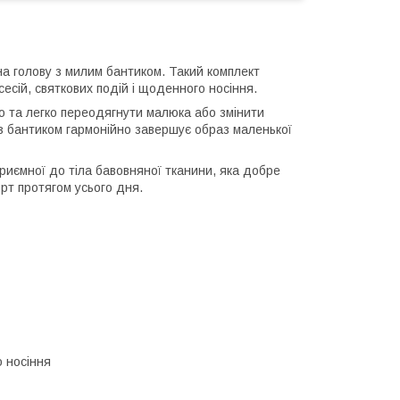
на голову з милим бантиком. Такий комплект
есій, святкових подій і щоденного носіння.
ко та легко переодягнути малюка або змінити
а з бантиком гармонійно завершує образ маленької
приємної до тіла бавовняної тканини, яка добре
рт протягом усього дня.
о носіння