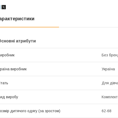
арактеристики
Основні атрибути
иробник
Без брен
раїна виробник
Україна
тать
Для дівч
ид виробу
Комплект
озмір дитячого одягу (за зростом)
62-68