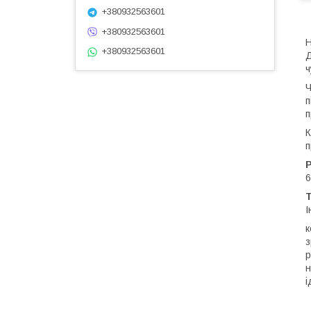
+380932563601
+380932563601
Н
+380932563601
Д
ч
Ч
п
п
К
п
Р
6
Т
І
к
з
р
н
і