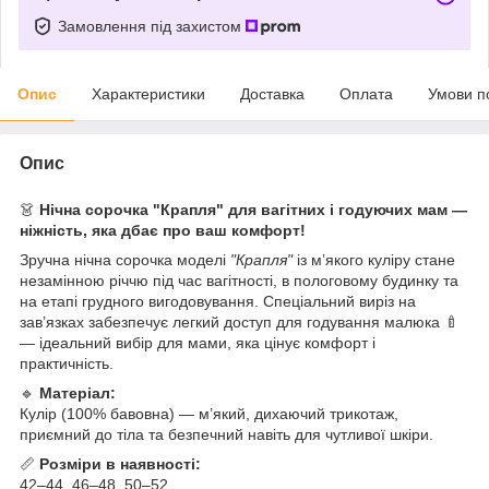
Замовлення під захистом
Опис
Характеристики
Доставка
Оплата
Умови п
Опис
👗
Нічна сорочка "Крапля" для вагітних і годуючих мам —
ніжність, яка дбає про ваш комфорт!
Зручна нічна сорочка моделі
"Крапля"
із м’якого куліру стане
незамінною річчю під час вагітності, в пологовому будинку та
на етапі грудного вигодовування. Спеціальний виріз на
зав’язках забезпечує легкий доступ для годування малюка 🍼
— ідеальний вибір для мами, яка цінує комфорт і
практичність.
🔹
Матеріал:
Кулір (100% бавовна) — м’який, дихаючий трикотаж,
приємний до тіла та безпечний навіть для чутливої шкіри.
📏
Розміри в наявності:
42–44, 46–48, 50–52