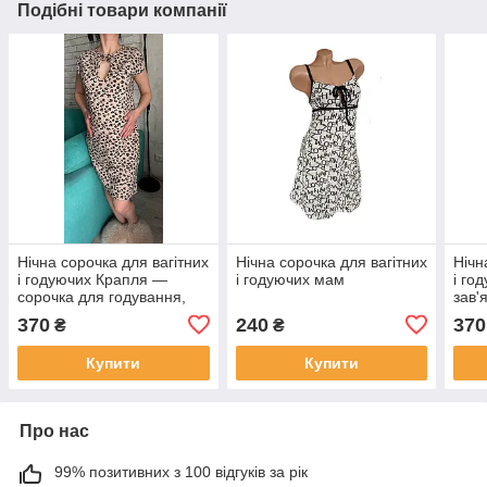
Подібні товари компанії
Нічна сорочка для вагітних
Нічна сорочка для вагітних
Нічн
і годуючих Крапля —
і годуючих мам
і го
сорочка для годування,
зав'
стрейч кулір, розміри XS,
46–4
370
240
370
₴
₴
M/L, XL/2XL
XXL)
Купити
Купити
Про нас
99% позитивних з 100 відгуків за рік