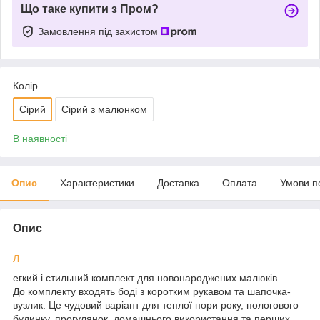
Що таке купити з Пром?
Замовлення під захистом
Колір
Сірий
Сірий з малюнком
В наявності
Опис
Характеристики
Доставка
Оплата
Умови п
Опис
Л
егкий і стильний комплект для новонароджених малюків
До комплекту входять боді з коротким рукавом та шапочка-
вузлик. Це чудовий варіант для теплої пори року, пологового
будинку, прогулянок, домашнього використання та перших