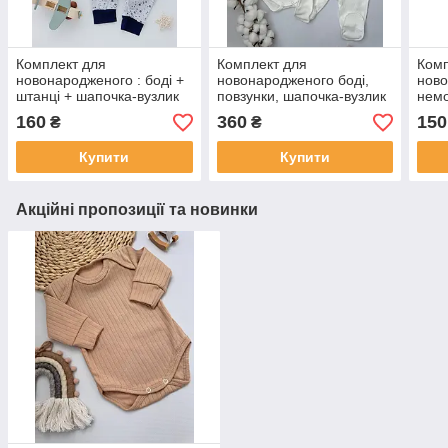
Комплект для
Комплект для
Комп
новонародженого : боді +
новонародженого боді,
нов
штанці + шапочка-вузлик
повзунки, шапочка-вузлик
немо
(тканина кулір)
56/62 — одяг для
рука
160
360
150
₴
₴
немовляти з народження
Купити
Купити
Акційні пропозиції та новинки