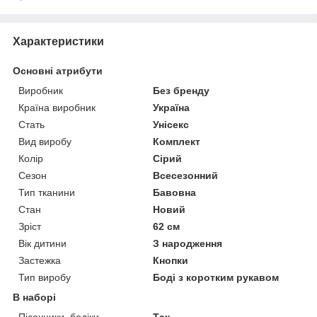
Характеристики
Основні атрибути
Виробник
Без бренду
Країна виробник
Україна
Стать
Унісекс
Вид виробу
Комплект
Колір
Сірий
Сезон
Всесезонний
Тип тканини
Бавовна
Стан
Новий
Зріст
62 см
Вік дитини
З народження
Застежка
Кнопки
Тип виробу
Боді з коротким рукавом
В наборі
Пісочники, бодіки
Так