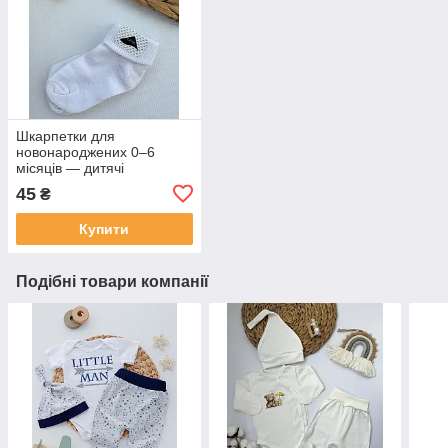
Шкарпетки для
новонароджених 0–6
місяців — дитячі
шкарпетки для немовляти,
45
₴
з народження
Купити
Подібні товари компанії