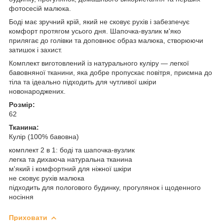
фотосесій малюка.
Боді має зручний крій, який не сковує рухів і забезпечує
комфорт протягом усього дня. Шапочка-вузлик м'яко
прилягає до голівки та доповнює образ малюка, створюючи
затишок і захист.
Комплект виготовлений із натурального куліру — легкої
бавовняної тканини, яка добре пропускає повітря, приємна до
тіла та ідеально підходить для чутливої шкіри
новонароджених.
Розмір:
62
Тканина:
Кулір (100% бавовна)
комплект 2 в 1: боді та шапочка-вузлик
легка та дихаюча натуральна тканина
м'який і комфортний для ніжної шкіри
не сковує рухів малюка
підходить для пологового будинку, прогулянок і щоденного
носіння
Приховати