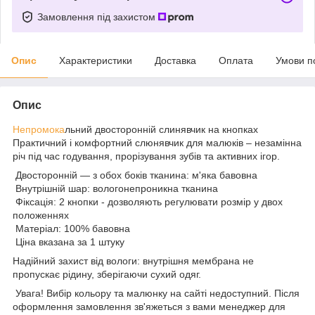
Замовлення під захистом
Опис
Характеристики
Доставка
Оплата
Умови п
Опис
Непромока
льний двосторонній слинявчик на кнопках
Практичний і комфортний слюнявчик для малюків – незамінна
річ під час годування, прорізування зубів та активних ігор.
Двосторонній — з обох боків тканина: м'яка бавовна
Внутрішній шар: вологонепроникна тканина
Фіксація: 2 кнопки - дозволяють регулювати розмір у двох
положеннях
Матеріал: 100% бавовна
Ціна вказана за 1 штуку
Надійний захист від вологи: внутрішня мембрана не
пропускає рідину, зберігаючи сухий одяг.
Увага! Вибір кольору та малюнку на сайті недоступний. Після
оформлення замовлення зв'яжеться з вами менеджер для