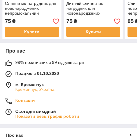
Слинявчик-нагрудник для
Дитячій слинявчик
Слин
новонароджених
нагрудник для
нов
непромокальний
новонароджених
неп
двосторонній на кнопках
непромокальний
двос
75
75
85
₴
₴
двосторонній на кнопках
Купити
Купити
Про нас
99% позитивних з 99 відгуків за рік
Працює з 01.10.2020
м. Кременчук
Кременчук, Україна
Контакти
Сьогодні вихідний
Показати весь графік роботи
Про нас