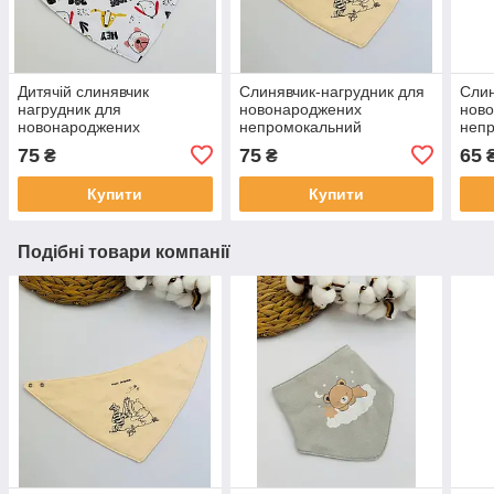
Дитячій слинявчик
Слинявчик-нагрудник для
Слин
нагрудник для
новонароджених
нов
новонароджених
непромокальний
неп
непромокальний
двосторонній на кнопках
двос
75
75
65
₴
₴
двосторонній на кнопках
— на
міся
Купити
Купити
Подібні товари компанії